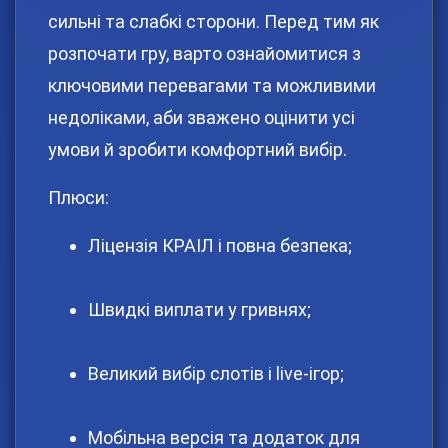
сильні та слабкі сторони. Перед тим як
розпочати гру, варто ознайомитися з
ключовими перевагами та можливими
недоліками, аби зважено оцінити усі
умови й зробити комфортний вибір.
Плюси:
Ліцензія КРАІЛ і повна безпека;
Швидкі виплати у гривнях;
Великий вибір слотів і live-ігор;
Мобільна версія та додаток для