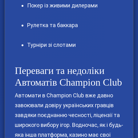
Покер із живими дилерами
Рулетка та баккара
Турніри зі слотами
Переваги та недоліки
Автоматів Champion Club
Автомати в Champion Club вже давно
завоювали довіру українських гравців
завдяки поєднанню чесності, ліцензії та
широкого вибору ігор. Водночас, як і будь-
яка інша платформа, казино має свої